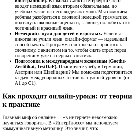
иностранный).
В школах Санкт-Петербурга часто
вводят немецкий язык вторым обязательным, но
учебных часов на него выделяют мало. Мы помогаем
ребятам разобраться в сложной немецкой грамматике,
подтянуть школьные оценки и, главное, полюбить этот
логичный и красивый язык.
Немецкий с нуля для детей и взрослых.
Если вы
никогда не учили язык, онлайн-формат — идеальный
способ начать. Программа построена от простого к
сложному, с акцентом на то, чтобы снять страх перед
говорением уже на первых занятиях.
Подготовка к международным экзаменам (Goethe-
Zertifikat, TestDaF).
Планируете учебу в Германии,
Австрии или Швейцарии? Мы поможем подготовиться
к сдаче международных тестов на нужный уровень (от
A1 до C1).
Как проходят онлайн-уроки: от теории
к практике
Главный миф об онлайне — «в интернете невозможно
научиться говорить». В «ИнтерГлоссе» мы используем
коммуникативную методику. Это значит, что: