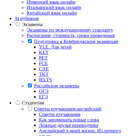
Немецкий язык онлайн
Итальянский язык онлайн
Китайский язык онлайн
За рубежом
Экзамены
Экзамены по международному стандарту
Расписание, стоимость, сроки проведения
Подготовка к Кембриджским экзаменам
YLE. Для детей
KET
PET
FCE
CAE
TKT
IELTS
Российские экзамены
ОГЭ
ЕГЭ
Студентам
Советы изучающим английский
Советы изучающим
Как запоминать новые слова
Ложные друзья переводчика
Английский в моей жизни. Из личного