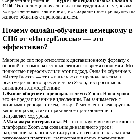
современное решение —
курсы немецкого языка онлайн в
СПб
. Это полноценная альтернатива традиционным урокам,
которая экономит ваше время, но сохраняет все преимущества
живого общения с преподавателем.
Почему онлайн-обучение немецкому в
СПб от «ИнтерГлоссы» — это
эффективно?
Многие до сих пор относятся к дистанционному формату с
опаской, вспоминая скучные лекции во время пандемии. Мы
полностью переосмыслили этот подход. Онлайн-обучение в
«ИнтерГлоссе» — это живые уроки с преподавателем в
режиме реального времени через Zoom, построенные на
активном взаимодействии:
1.
Живое общение с преподавателем в Zoom.
Наши уроки —
это не предзаписанные видеолекции. Вы занимаетесь с
«живым» преподавателем, который мгновенно реагирует на
ваши вопросы, ставит правильное произношение и
направляет ход урока.
2.
Максимум интерактива.
Мы используем все возможности
платформы Zoom для создания динамичного урока:
разделение на пары и мини-группы в сессионных залах для
разговорной практики, демонстрация ярких презентаций,