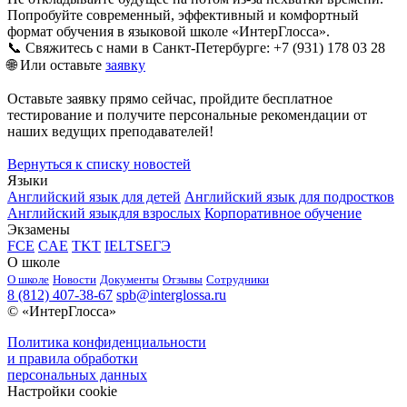
Попробуйте современный, эффективный и комфортный
формат обучения в языковой школе «ИнтерГлосса».
📞 Свяжитесь с нами в Санкт-Петербурге: +7 (931) 178 03 28
🌐 Или оставьте
заявку
Оставьте заявку прямо сейчас, пройдите бесплатное
тестирование и получите персональные рекомендации от
наших ведущих преподавателей!
Вернуться к списку новостей
Языки
Английский язык для детей
Английский язык для подростков
Английский языкдля взрослых
Корпоративное обучение
Экзамены
FCE
CAE
TKT
IELTS
ЕГЭ
О школе
О школе
Новости
Документы
Отзывы
Сотрудники
8 (812) 407-38-67
spb@interglossa.ru
© «ИнтерГлосса»
Политика конфиденциальности
и правила обработки
персональных данных
Настройки cookie