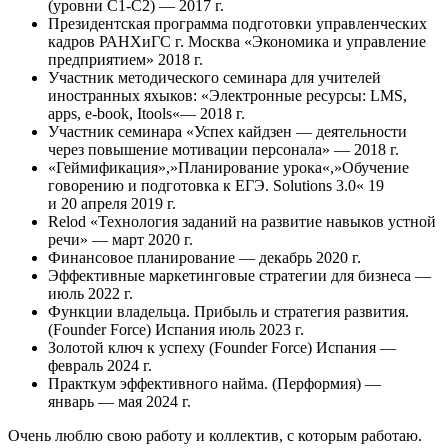
(уровни С1-С2) — 2017 г.
Президентская программа подготовки управленческих
кадров РАНХиГС г. Москва «Экономика и управление
предприятием» 2018 г.
Участник методического семинара для учителей
иностранных яхыков: «Электронные ресурсы: LMS,
apps, e-book, Itools«— 2018 г.
Участник семинара «Успех кайдзен — деятельности
через повышение мотивации персонала» — 2018 г.
«Геймификация»,»Планирование урока«,»Обучение
говорению и подготовка к ЕГЭ. Solutions 3.0« 19
и 20 апреля 2019 г.
Relod «Технология заданий на развитие навыков устной
речи» — март 2020 г.
Финансовое планирование — декабрь 2020 г.
Эффективные маркетинговые стратегии для бизнеса —
июль 2022 г.
Функции владельца. Прибыль и стратегия развития.
(Founder Force) Испания июль 2023 г.
Золотой ключ к успеху (Founder Force) Испания —
февраль 2024 г.
Практкум эффективного найма. (Перформия) —
январь — мая 2024 г.
Очень люблю свою работу и коллектив, с которым работаю.