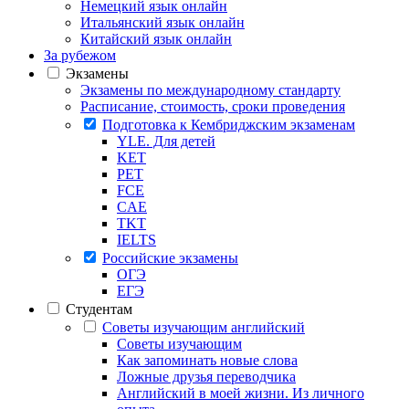
Немецкий язык онлайн
Итальянский язык онлайн
Китайский язык онлайн
За рубежом
Экзамены
Экзамены по международному стандарту
Расписание, стоимость, сроки проведения
Подготовка к Кембриджским экзаменам
YLE. Для детей
KET
PET
FCE
CAE
TKT
IELTS
Российские экзамены
ОГЭ
ЕГЭ
Студентам
Советы изучающим английский
Советы изучающим
Как запоминать новые слова
Ложные друзья переводчика
Английский в моей жизни. Из личного