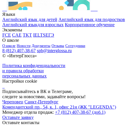
Языки
Английский язык для детей
Английский язык для подростков
Английский языкдля взрослых
Корпоративное обучение
Экзамены
FCE
CAE
TKT
IELTS
ЕГЭ
О школе
О школе
Новости
Документы
Отзывы
Сотрудники
8 (812) 407-38-67
spb@interglossa.ru
© «ИнтерГлосса»
Политика конфиденциальности
и правила обработки
персональных данных
Настройки cookie
Подписывайтесь в ВК и Телеграме,
следите за новостями, задавайте вопросы!
Череповец
Санкт-Петербург
Комендантский пр., 54, к. 1, офис 21н (ЖК "LEGENDA")
Менеджер отдела продаж:
+7 (812) 407-38-67 (доб.1)
Оставьте заявку
Оставьте контакты